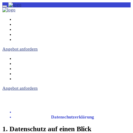
START
ÜBER UNS
LEISTUNGEN
HILFE UND HÄUFIGE FRAGEN (FAQ)
KONTAKT
Angebot anfordern
START
ÜBER UNS
LEISTUNGEN
HILFE UND HÄUFIGE FRAGEN (FAQ)
KONTAKT
Angebot anfordern
Datenschutzerklärung
Home
Datenschutzerklärung
1. Datenschutz auf einen Blick