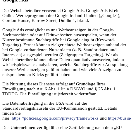
Der Websitebetreiber verwendet Google Ads. Google Ads ist ein
Online-Werbeprogramm der Google Ireland Limited („Google“),
Gordon House, Barrow Street, Dublin 4, Irland.
Google Ads ermöglicht es uns Werbeanzeigen in der Google-
Suchmaschine oder auf Drittwebseiten auszuspielen, wenn der
Nutzer bestimmte Suchbegriffe bei Google eingibt (Keyword-
Targeting). Ferner können zielgerichtete Werbeanzeigen anhand der
bei Google vorhandenen Nutzerdaten (z. B. Standortdaten und
Interessen) ausgespielt werden (Zielgruppen-Targeting). Wir als
Websitebetreiber können diese Daten quantitativ auswerten, indem
wir beispielsweise analysieren, welche Suchbegriffe zur Ausspielung
unserer Werbeanzeigen geführt haben und wie viele Anzeigen zu
entsprechenden Klicks geführt haben.
Die Nutzung dieses Dienstes erfolgt auf Grundlage Ihrer
Einwilligung nach Art. 6 Abs. 1 lit. a DSGVO und § 25 Abs. 1
TDDDG. Die Einwilligung ist jederzeit widerrufbar.
Die Datenübertragung in die USA wird auf die
Standardvertragsklauseln der EU-Kommission gestützt. Details
finden Sie
hier:
https://policies.google.com/privacy/frameworks
und
https://busin
Das Unternehmen verfügt über eine Zertifizierung nach dem „EU-