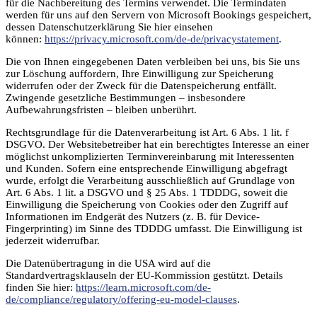
für die Nachbereitung des Termins verwendet. Die Termindaten
werden für uns auf den Servern von Microsoft Bookings gespeichert,
dessen Datenschutzerklärung Sie hier einsehen
können:
https://privacy.microsoft.com/de-de/privacystatement
.
Die von Ihnen eingegebenen Daten verbleiben bei uns, bis Sie uns
zur Löschung auffordern, Ihre Einwilligung zur Speicherung
widerrufen oder der Zweck für die Datenspeicherung entfällt.
Zwingende gesetzliche Bestimmungen – insbesondere
Aufbewahrungsfristen – bleiben unberührt.
Rechtsgrundlage für die Datenverarbeitung ist Art. 6 Abs. 1 lit. f
DSGVO. Der Websitebetreiber hat ein berechtigtes Interesse an einer
möglichst unkomplizierten Terminvereinbarung mit Interessenten
und Kunden. Sofern eine entsprechende Einwilligung abgefragt
wurde, erfolgt die Verarbeitung ausschließlich auf Grundlage von
Art. 6 Abs. 1 lit. a DSGVO und § 25 Abs. 1 TDDDG, soweit die
Einwilligung die Speicherung von Cookies oder den Zugriff auf
Informationen im Endgerät des Nutzers (z. B. für Device-
Fingerprinting) im Sinne des TDDDG umfasst. Die Einwilligung ist
jederzeit widerrufbar.
Die Datenübertragung in die USA wird auf die
Standardvertragsklauseln der EU-Kommission gestützt. Details
finden Sie hier:
https://learn.microsoft.com/de-
de/compliance/regulatory/offering-eu-model-clauses
.