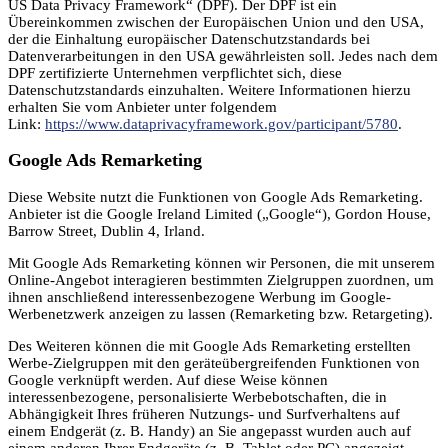
US Data Privacy Framework“ (DPF). Der DPF ist ein
Übereinkommen zwischen der Europäischen Union und den USA,
der die Einhaltung europäischer Datenschutzstandards bei
Datenverarbeitungen in den USA gewährleisten soll. Jedes nach dem
DPF zertifizierte Unternehmen verpflichtet sich, diese
Datenschutzstandards einzuhalten. Weitere Informationen hierzu
erhalten Sie vom Anbieter unter folgendem
Link:
https://www.dataprivacyframework.gov/participant/5780
.
Google Ads Remarketing
Diese Website nutzt die Funktionen von Google Ads Remarketing.
Anbieter ist die Google Ireland Limited („Google“), Gordon House,
Barrow Street, Dublin 4, Irland.
Mit Google Ads Remarketing können wir Personen, die mit unserem
Online-Angebot interagieren bestimmten Zielgruppen zuordnen, um
ihnen anschließend interessenbezogene Werbung im Google-
Werbenetzwerk anzeigen zu lassen (Remarketing bzw. Retargeting).
Des Weiteren können die mit Google Ads Remarketing erstellten
Werbe-Zielgruppen mit den geräteübergreifenden Funktionen von
Google verknüpft werden. Auf diese Weise können
interessenbezogene, personalisierte Werbebotschaften, die in
Abhängigkeit Ihres früheren Nutzungs- und Surfverhaltens auf
einem Endgerät (z. B. Handy) an Sie angepasst wurden auch auf
einem anderen Ihrer Endgeräte (z. B. Tablet oder PC) angezeigt