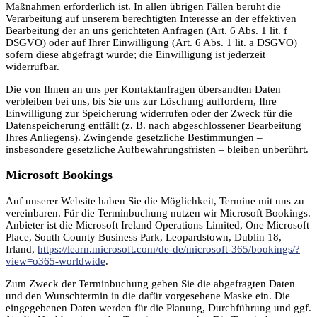
Maßnahmen erforderlich ist. In allen übrigen Fällen beruht die
Verarbeitung auf unserem berechtigten Interesse an der effektiven
Bearbeitung der an uns gerichteten Anfragen (Art. 6 Abs. 1 lit. f
DSGVO) oder auf Ihrer Einwilligung (Art. 6 Abs. 1 lit. a DSGVO)
sofern diese abgefragt wurde; die Einwilligung ist jederzeit
widerrufbar.
Die von Ihnen an uns per Kontaktanfragen übersandten Daten
verbleiben bei uns, bis Sie uns zur Löschung auffordern, Ihre
Einwilligung zur Speicherung widerrufen oder der Zweck für die
Datenspeicherung entfällt (z. B. nach abgeschlossener Bearbeitung
Ihres Anliegens). Zwingende gesetzliche Bestimmungen –
insbesondere gesetzliche Aufbewahrungsfristen – bleiben unberührt.
Microsoft Bookings
Auf unserer Website haben Sie die Möglichkeit, Termine mit uns zu
vereinbaren. Für die Terminbuchung nutzen wir Microsoft Bookings.
Anbieter ist die Microsoft Ireland Operations Limited, One Microsoft
Place, South County Business Park, Leopardstown, Dublin 18,
Irland,
https://learn.microsoft.com/de-de/microsoft-365/bookings/?
view=o365-worldwide
.
Zum Zweck der Terminbuchung geben Sie die abgefragten Daten
und den Wunschtermin in die dafür vorgesehene Maske ein. Die
eingegebenen Daten werden für die Planung, Durchführung und ggf.