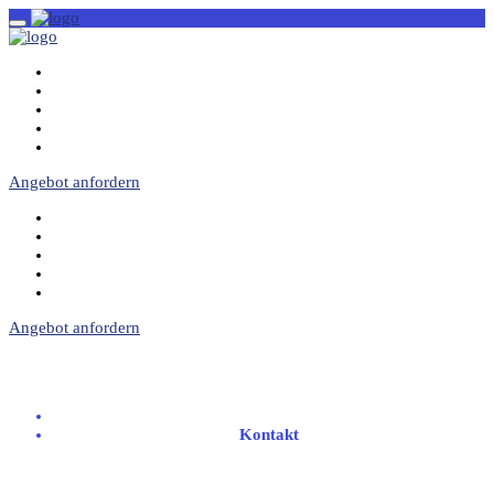
START
ÜBER UNS
LEISTUNGEN
HILFE UND HÄUFIGE FRAGEN (FAQ)
KONTAKT
Angebot anfordern
START
ÜBER UNS
LEISTUNGEN
HILFE UND HÄUFIGE FRAGEN (FAQ)
KONTAKT
Angebot anfordern
Kontakt
Home
Kontakt